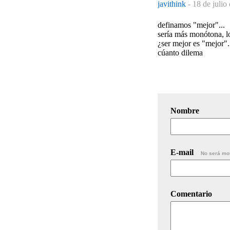
javithink
-
18 de julio
definamos "mejor"...
sería más monótona, lo
¿ser mejor es "mejor".
cúanto dilema
Nombre
E-mail
No será mo
Comentario