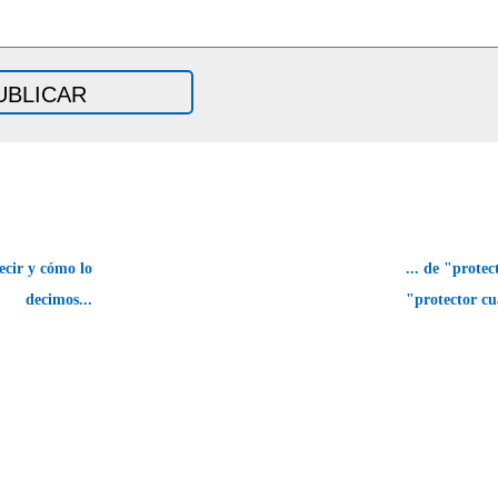
cir y cómo lo
... de "prote
decimos...
"protector cu