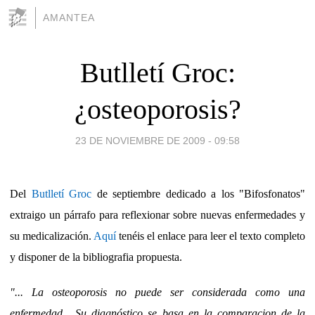
AMANTEA
Butlletí Groc:
¿osteoporosis?
23 DE NOVIEMBRE DE 2009 - 09:58
Del
Butlletí Groc
de septiembre dedicado a los "Bifosfonatos"
extraigo un párrafo para reflexionar sobre nuevas enfermedades y
su medicalización.
Aquí
tenéis el enlace para leer el texto completo
y disponer de la bibliografia propuesta.
"...
La osteoporosis no puede ser considerada como una
enfermedad. Su diagnóstico se basa en la comparacion de la