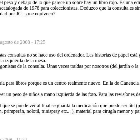
el peso y debajo de lo que parece un sobre hay un libro rojo. Es una e
catalogada de 1978 para coleccionistas. Deduzco que la consulta es sin
idad por JG...¿me equivoco?
 agosto de 2008 - 17:25
stas consultas no se hace uso del ordenador. Las historias de papel está
la izquierda de la mesa.
agonistas de la consulta. Unas veces traídas por nosotros (del jardín o la f
ría para libros porque es un centro realmente nuevo. En la de Canencia s
er un peso de niños a mano izquierda de las foto. Para las revisíones de
l que se puede ver al final se guarda la medicación que puede ser útil (p
 primperán, nolotil, trinispray etc... ), material para cirugía menor y par
e 2008 - 11:27