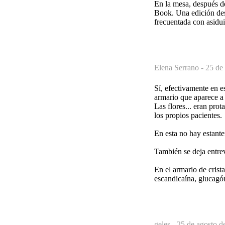
En la mesa, después d
Book. Una edición des
frecuentada con asidu
Elena Serrano -
25 de
Sí, efectivamente en e
armario que aparece a 
Las flores... eran prot
los propios pacientes.
En esta no hay estante
También se deja entrev
En el armario de crista
escandicaína, glucagón,
geles -
25 de agosto d