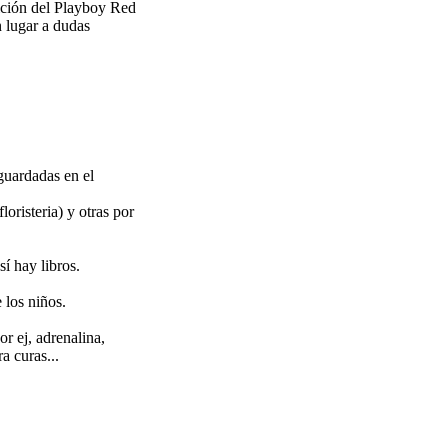
dición del Playboy Red
 lugar a dudas
 guardadas en el
loristeria) y otras por
í hay libros.
 los niños.
or ej, adrenalina,
a curas...