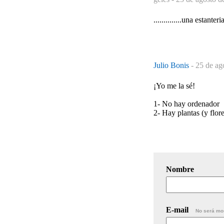
..............una estant
Julio Bonis
-
25 de ag
¡Yo me la sé!
1- No hay ordenador
2- Hay plantas (y flore
Nombre
E-mail
No será mo